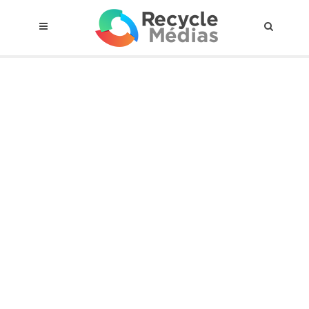
© 2017 RECYCLEMÉDIAS INC. TOUS DROITS RÉSERVÉS |
AVIS LEGAL
À propos du régime
Cadre Juridique
Qui est assujettis
Catégories de matières visées