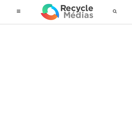
© 2017 RECYCLEMÉDIAS INC. TOUS DROITS RÉSERVÉS |
AVIS LEGAL
À propos du régime
Cadre Juridique
Qui est assujettis
Catégories de matières visées