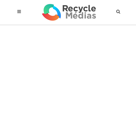
© 2017 RECYCLEMÉDIAS INC. TOUS DROITS RÉSERVÉS |
AVIS LEGAL
À propos du régime
Cadre Juridique
Qui est assujettis
Catégories de matières visées