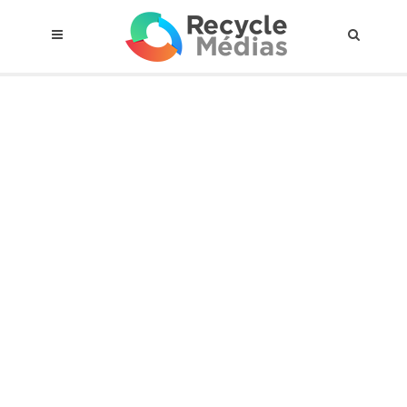
© 2017 RECYCLEMÉDIAS INC. TOUS DROITS RÉSERVÉS |
AVIS LEGAL
À propos du régime
Cadre Juridique
Qui est assujettis
Catégories de matières visées