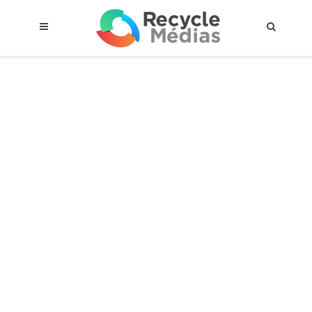
© 2017 RECYCLEMÉDIAS INC. TOUS DROITS RÉSERVÉS |
AVIS LEGAL
À propos du régime
Cadre Juridique
Qui est assujettis
Catégories de matières visées