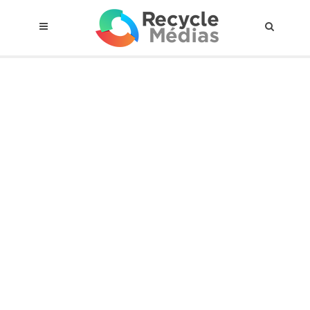
© 2017 RECYCLEMÉDIAS INC. TOUS DROITS RÉSERVÉS |
AVIS LEGAL
À propos du régime
Cadre Juridique
Qui est assujettis
Catégories de matières visées