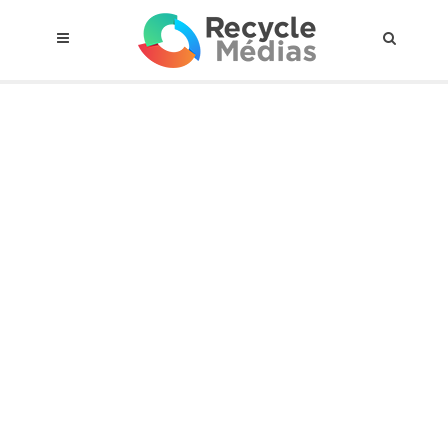
© 2017 RECYCLEMÉDIAS INC. TOUS DROITS RÉSERVÉS |
AVIS LEGAL
À propos du régime
Cadre Juridique
Qui est assujettis
Catégories de matières visées