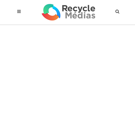
© 2017 RECYCLEMÉDIAS INC. TOUS DROITS RÉSERVÉS |
AVIS LEGAL
À propos du régime
Cadre Juridique
Qui est assujettis
Catégories de matières visées