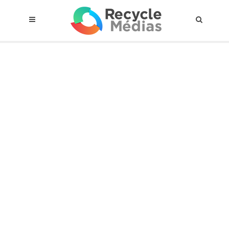
© 2017 RECYCLEMÉDIAS INC. TOUS DROITS RÉSERVÉS |
AVIS LEGAL
À propos du régime
Cadre Juridique
Qui est assujettis
Catégories de matières visées