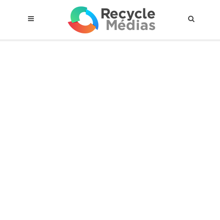
© 2017 RECYCLEMÉDIAS INC. TOUS DROITS RÉSERVÉS |
AVIS LEGAL
À propos du régime
Cadre Juridique
Qui est assujettis
Catégories de matières visées