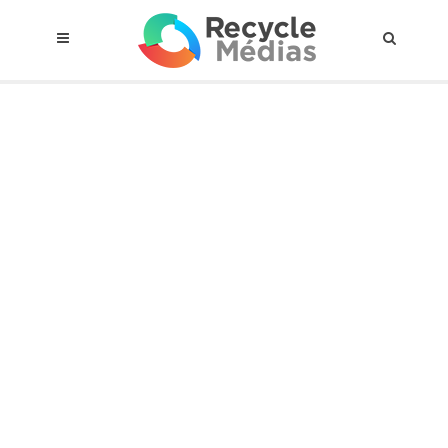
© 2017 RECYCLEMÉDIAS INC. TOUS DROITS RÉSERVÉS |
AVIS LEGAL
À propos du régime
Cadre Juridique
Qui est assujettis
Catégories de matières visées