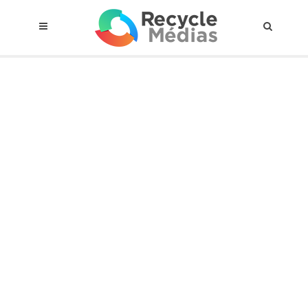
© 2017 RECYCLEMÉDIAS INC. TOUS DROITS RÉSERVÉS |
AVIS LEGAL
À propos du régime
Cadre Juridique
Qui est assujettis
Catégories de matières visées