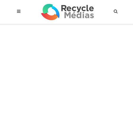
© 2017 RECYCLEMÉDIAS INC. TOUS DROITS RÉSERVÉS |
AVIS LEGAL
À propos du régime
Cadre Juridique
Qui est assujettis
Catégories de matières visées