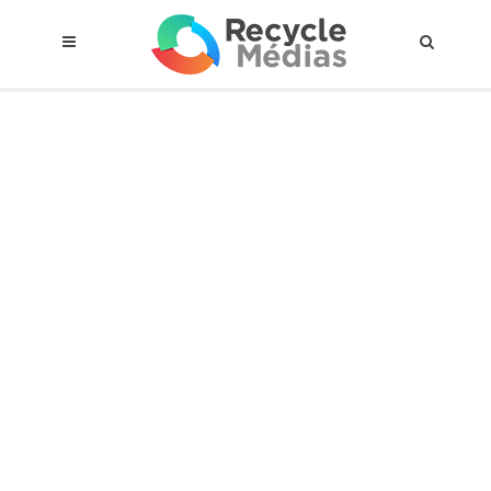
© 2017 RECYCLEMÉDIAS INC. TOUS DROITS RÉSERVÉS |
AVIS LEGAL
À propos du régime
Cadre Juridique
Qui est assujettis
Catégories de matières visées