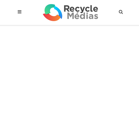
© 2017 RECYCLEMÉDIAS INC. TOUS DROITS RÉSERVÉS |
AVIS LEGAL
À propos du régime
Cadre Juridique
Qui est assujettis
Catégories de matières visées