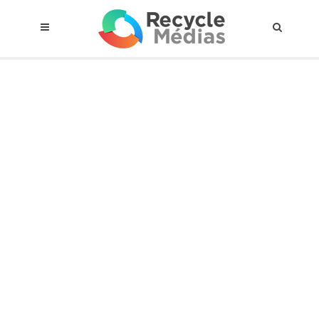
© 2017 RECYCLEMÉDIAS INC. TOUS DROITS RÉSERVÉS |
AVIS LEGAL
À propos du régime
Cadre Juridique
Qui est assujettis
Catégories de matières visées