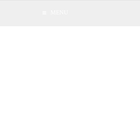
MENU
À propos du régime
Cadre Juridique
ui est assujettis
Catégories de matières visées