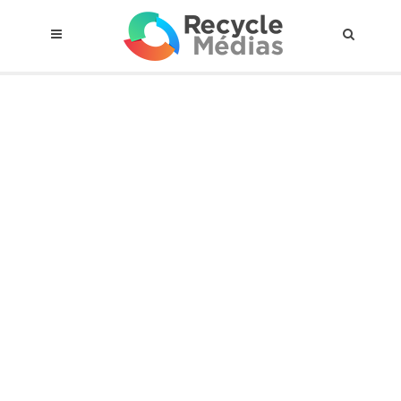
© 2017 RECYCLEMÉDIAS INC. TOUS DROITS RÉSERVÉS |
AVIS LEGAL
À propos du régime
Cadre Juridique
Qui est assujettis
Catégories de matières visées