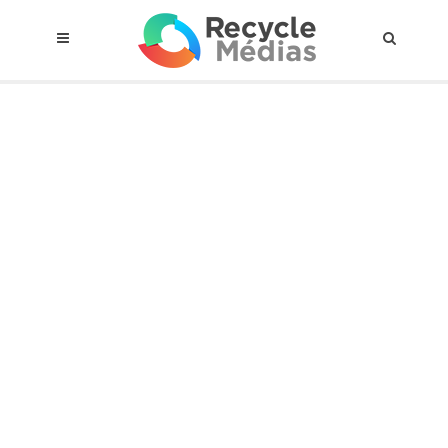
© 2017 RECYCLEMÉDIAS INC. TOUS DROITS RÉSERVÉS |
AVIS LEGAL
À propos du régime
Cadre Juridique
Qui est assujettis
Catégories de matières visées