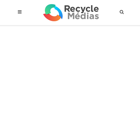
© 2017 RECYCLEMÉDIAS INC. TOUS DROITS RÉSERVÉS |
AVIS LEGAL
À propos du régime
Cadre Juridique
Qui est assujettis
Catégories de matières visées