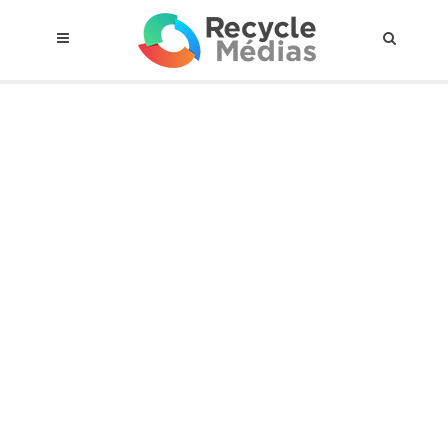
© 2017 RECYCLEMÉDIAS INC. TOUS DROITS RÉSERVÉS |
AVIS LEGAL
À propos du régime
Cadre Juridique
Qui est assujettis
Catégories de matières visées