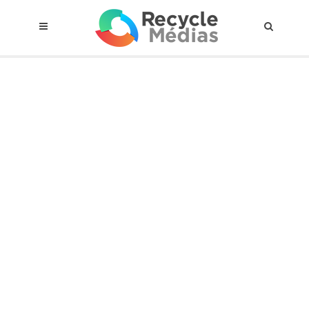
© 2017 RECYCLEMÉDIAS INC. TOUS DROITS RÉSERVÉS |
AVIS LEGAL
À propos du régime
Cadre Juridique
Qui est assujettis
Catégories de matières visées