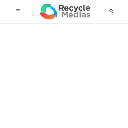
© 2017 RECYCLEMÉDIAS INC. TOUS DROITS RÉSERVÉS |
AVIS LEGAL
À propos du régime
Cadre Juridique
Qui est assujettis
Catégories de matières visées