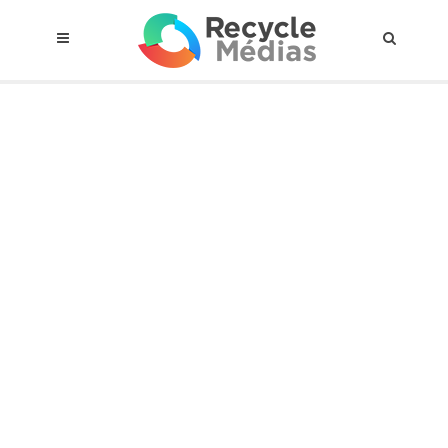
© 2017 RECYCLEMÉDIAS INC. TOUS DROITS RÉSERVÉS |
AVIS LEGAL
À propos du régime
Cadre Juridique
Qui est assujettis
Catégories de matières visées