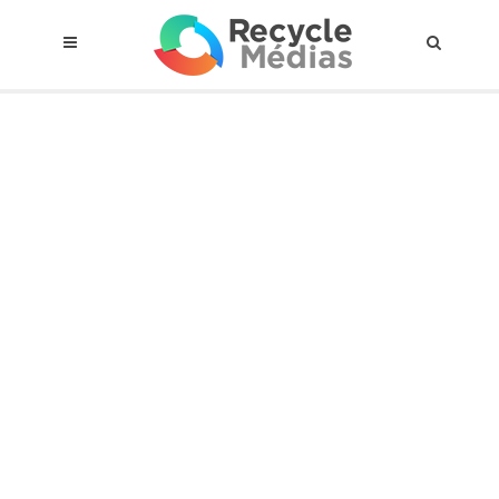
© 2017 RECYCLEMÉDIAS INC. TOUS DROITS RÉSERVÉS |
AVIS LEGAL
À propos du régime
Cadre Juridique
Qui est assujettis
Catégories de matières visées