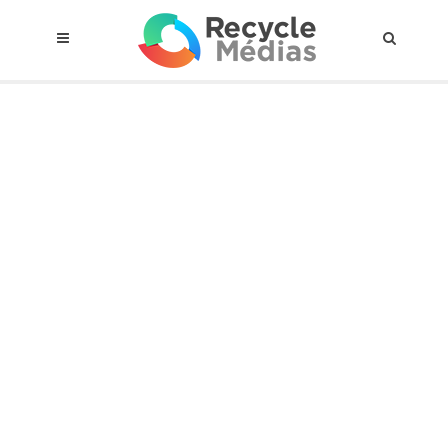
© 2017 RECYCLEMÉDIAS INC. TOUS DROITS RÉSERVÉS |
AVIS LEGAL
À propos du régime
Cadre Juridique
Qui est assujettis
Catégories de matières visées