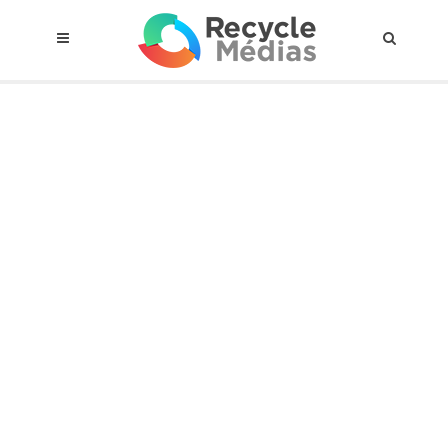
© 2017 RECYCLEMÉDIAS INC. TOUS DROITS RÉSERVÉS |
AVIS LEGAL
À propos du régime
Cadre Juridique
Qui est assujettis
Catégories de matières visées