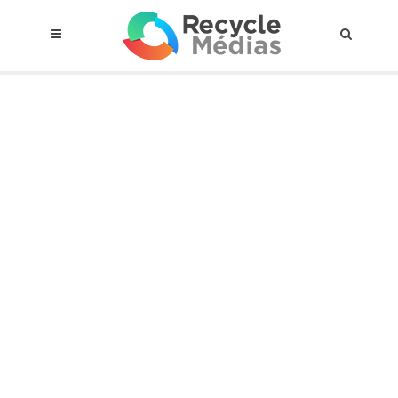
© 2017 RECYCLEMÉDIAS INC. TOUS DROITS RÉSERVÉS |
AVIS LEGAL
À propos du régime
Cadre Juridique
Qui est assujettis
Catégories de matières visées