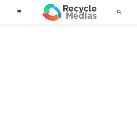
© 2017 RECYCLEMÉDIAS INC. TOUS DROITS RÉSERVÉS |
AVIS LEGAL
À propos du régime
Cadre Juridique
Qui est assujettis
Catégories de matières visées