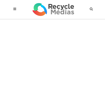
© 2017 RECYCLEMÉDIAS INC. TOUS DROITS RÉSERVÉS |
AVIS LEGAL
À propos du régime
Cadre Juridique
Qui est assujettis
Catégories de matières visées