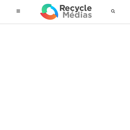
© 2017 RECYCLEMÉDIAS INC. TOUS DROITS RÉSERVÉS |
AVIS LEGAL
À propos du régime
Cadre Juridique
Qui est assujettis
Catégories de matières visées