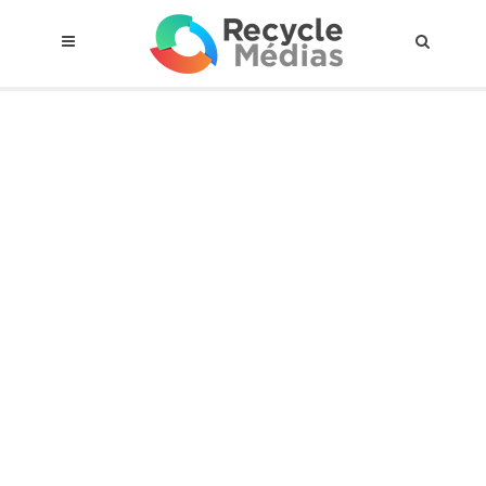
© 2017 RECYCLEMÉDIAS INC. TOUS DROITS RÉSERVÉS |
AVIS LEGAL
À propos du régime
Cadre Juridique
Qui est assujettis
Catégories de matières visées