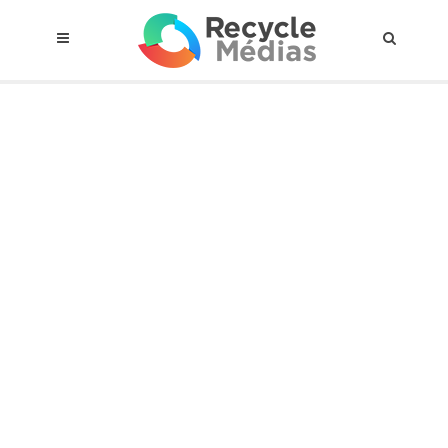
© 2017 RECYCLEMÉDIAS INC. TOUS DROITS RÉSERVÉS |
AVIS LEGAL
À propos du régime
Cadre Juridique
Qui est assujettis
Catégories de matières visées