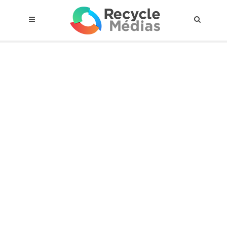
© 2017 RECYCLEMÉDIAS INC. TOUS DROITS RÉSERVÉS |
AVIS LEGAL
À propos du régime
Cadre Juridique
Qui est assujettis
Catégories de matières visées