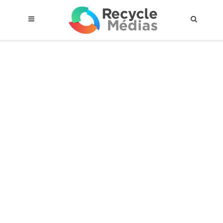
© 2017 RECYCLEMÉDIAS INC. TOUS DROITS RÉSERVÉS |
AVIS LEGAL
À propos du régime
Cadre Juridique
Qui est assujettis
Catégories de matières visées