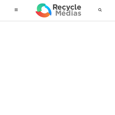
© 2017 RECYCLEMÉDIAS INC. TOUS DROITS RÉSERVÉS |
AVIS LEGAL
À propos du régime
Cadre Juridique
Qui est assujettis
Catégories de matières visées