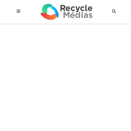
© 2017 RECYCLEMÉDIAS INC. TOUS DROITS RÉSERVÉS |
AVIS LEGAL
À propos du régime
Cadre Juridique
Qui est assujettis
Catégories de matières visées