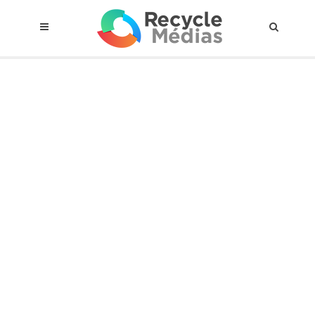
© 2017 RECYCLEMÉDIAS INC. TOUS DROITS RÉSERVÉS |
AVIS LEGAL
À propos du régime
Cadre Juridique
Qui est assujettis
Catégories de matières visées