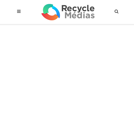
© 2017 RECYCLEMÉDIAS INC. TOUS DROITS RÉSERVÉS |
AVIS LEGAL
À propos du régime
Cadre Juridique
Qui est assujettis
Catégories de matières visées