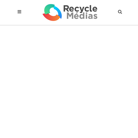
© 2017 RECYCLEMÉDIAS INC. TOUS DROITS RÉSERVÉS |
AVIS LEGAL
À propos du régime
Cadre Juridique
Qui est assujettis
Catégories de matières visées