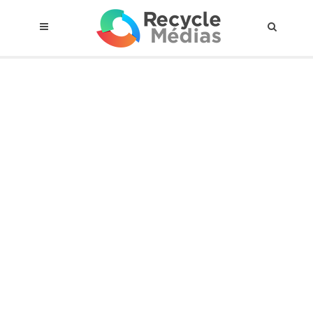
© 2017 RECYCLEMÉDIAS INC. TOUS DROITS RÉSERVÉS |
AVIS LEGAL
À propos du régime
Cadre Juridique
Qui est assujettis
Catégories de matières visées