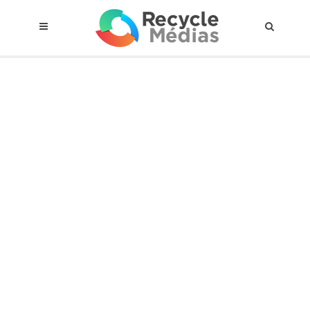
© 2017 RECYCLEMÉDIAS INC. TOUS DROITS RÉSERVÉS |
AVIS LEGAL
À propos du régime
Cadre Juridique
Qui est assujettis
Catégories de matières visées