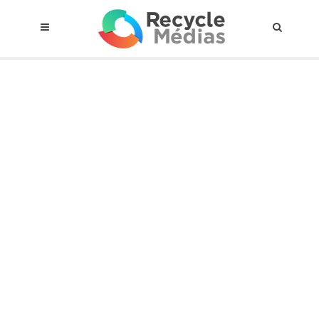
© 2017 RECYCLEMÉDIAS INC. TOUS DROITS RÉSERVÉS |
AVIS LEGAL
À propos du régime
Cadre Juridique
Qui est assujettis
Catégories de matières visées