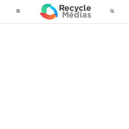
© 2017 RECYCLEMÉDIAS INC. TOUS DROITS RÉSERVÉS |
AVIS LEGAL
À propos du régime
Cadre Juridique
Qui est assujettis
Catégories de matières visées