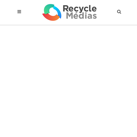
© 2017 RECYCLEMÉDIAS INC. TOUS DROITS RÉSERVÉS |
AVIS LEGAL
À propos du régime
Cadre Juridique
Qui est assujettis
Catégories de matières visées