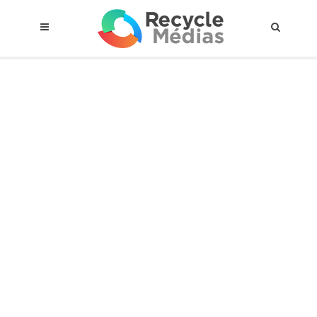
© 2017 RECYCLEMÉDIAS INC. TOUS DROITS RÉSERVÉS |
AVIS LEGAL
À propos du régime
Cadre Juridique
Qui est assujettis
Catégories de matières visées