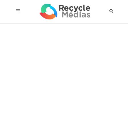
© 2017 RECYCLEMÉDIAS INC. TOUS DROITS RÉSERVÉS |
AVIS LEGAL
À propos du régime
Cadre Juridique
Qui est assujettis
Catégories de matières visées