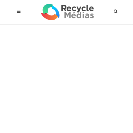
© 2017 RECYCLEMÉDIAS INC. TOUS DROITS RÉSERVÉS |
AVIS LEGAL
À propos du régime
Cadre Juridique
Qui est assujettis
Catégories de matières visées