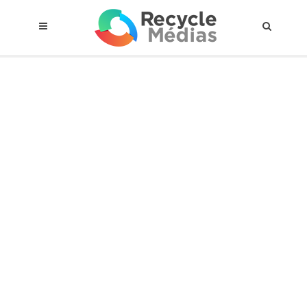
© 2017 RECYCLEMÉDIAS INC. TOUS DROITS RÉSERVÉS |
AVIS LEGAL
À propos du régime
Cadre Juridique
Qui est assujettis
Catégories de matières visées