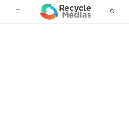
© 2017 RECYCLEMÉDIAS INC. TOUS DROITS RÉSERVÉS |
AVIS LEGAL
À propos du régime
Cadre Juridique
Qui est assujettis
Catégories de matières visées